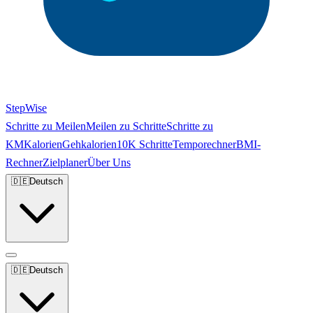
StepWise
Schritte zu Meilen
Meilen zu Schritte
Schritte zu
KM
Kalorien
Gehkalorien
10K Schritte
Temporechner
BMI-
Rechner
Zielplaner
Über Uns
🇩🇪
Deutsch
🇩🇪
Deutsch